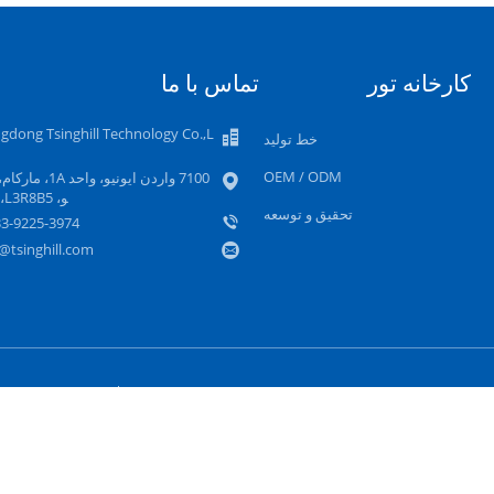
کارخانه تور
تماس با ما
gdong Tsinghill Technology Co.,L
خط تولید
OEM / ODM
7100 واردن ایونیو، واحد A
و، L3R8B5، کانادا
تحقیق و توسعه
33-9225-3974
@tsinghill.com
شه سایت
سیاست حفظ حریم خصوصی
سایت موبایل
Co.,Ltd. All Rights Reserved. Developed by
ECER