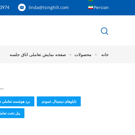
linda@tsinghill.com
Persian
-3974
خانه
محصولات
صفحه نمایش تعاملی اتاق جلسه
پیشرو چین است 86 صفحه
تابلوهای دیجیتال عمودی
برد هوشمند تعاملی د
پنل تخت تعام