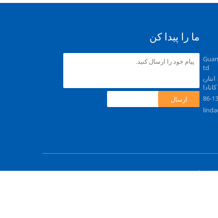
ما را پیدا کن
Guan
td
1، مارکام، انتاری
86-1
ارسال
linda
تامین کننده. Copyright © 2023 - 2025 Guangdong Tsinghill Technology