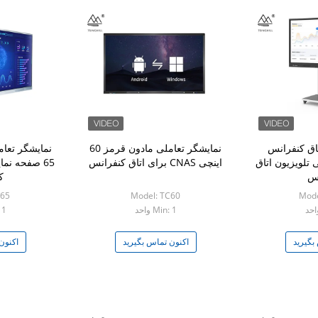
 اتاق کنفرانس
نمایشگر تعاملی مادون قرمز 60
لویزیون اتاق
اینچی CNAS برای اتاق کنفرانس
65 صفحه نم
نس
ک
C65
Model: TC60
Mode
Min: 1 واحد
: 1
بگیرید
اکنون تماس بگیرید
اکنون