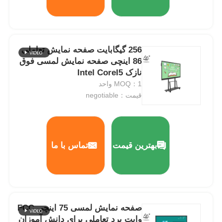
256 گیگابایت صفحه نمایش تعاملی
86 اینچی صفحه نمایش لمسی فوق
نازک Intel CoreI5
MOQ：1 واحد
قیمت：negotiable
بهترین قیمت
تماس با ما
صفحه نمایش لمسی 75 اینچی FCC
وایت برد تعاملی برای دانش آموزان