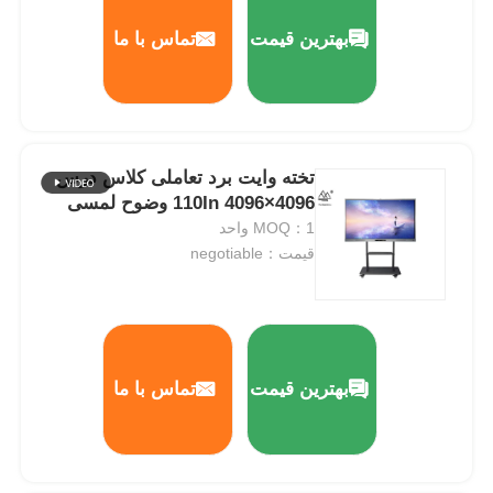
بهترین قیمت
تماس با ما
دربارهی ما
کارخانه تور
تخته وایت برد تعاملی کلاس درس
110In 4096×4096 وضوح لمسی
کنترل کیفیت
MOQ：1 واحد
قیمت：negotiable
تماس با ما
درخواست نقل قول
بهترین قیمت
تماس با ما
تخته سیاه دیجیتال تعاملی
وایت برد تعاملی آموزش