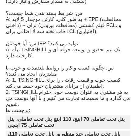
(بستگی به مقدار سفارش و نیاز دارد.)
س: شرایط بسته بندی شما چیست؟
A: به طور کلی، کارتن موجدار 5 لایه + EPE (محافظت
داخلی) + فیلم کششی (محافظت بیرونی) برای FCL، و
قاب تخته سه لا اضافی برای LCL (اختیاری).
س: آیا خودتان IFP تولید می کنید؟
A: بله، TSINGHILL یک تیم تحقیق و توسعه حرفه ای و
کارخانه دارد.
س: چگونه کسب و کار را روابط بلندمدت و خوب با
مشتریان ایجاد می کنید؟
A: 1. TSINGHILL کیفیت خوب و قیمت رقابتی را برای
اطمینان از مزایای مشتریان خود حفظ می کند.
2. TSINGHILL به هر مشتری به عنوان دوست خود احترام
می گذارد و ما صمیمانه تجارت می کنیم و با آنها دوست می
شویم.
برچسب ها:
پنل تخت تعاملی 70 اینچ، 110 اینچ پنل تخت تعاملی، پنل
تخت تعاملی 75 اینچی
پانل تخت تعاملی چند منظوره، پانل تخت تعاملی 110،