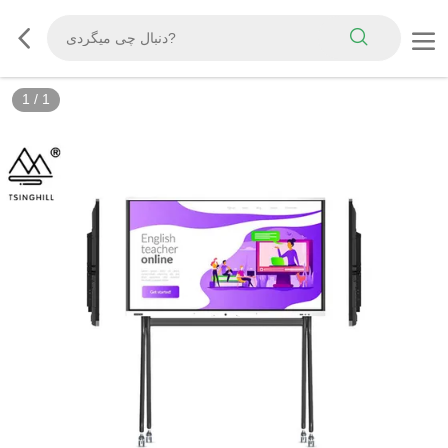
1
/
1