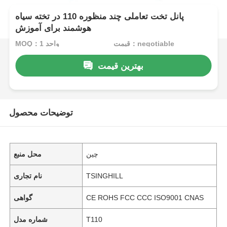
پانل تخت تعاملی چند منظوره 110 در تخته سیاه
هوشمند برای آموزش
قیمت：negotiable
MOQ：1 واحد
بهترین قیمت
توضیحات محصول
چین
محل منبع
TSINGHILL
نام تجاری
CE ROHS FCC CCC ISO9001 CNAS
گواهی
T110
شماره مدل